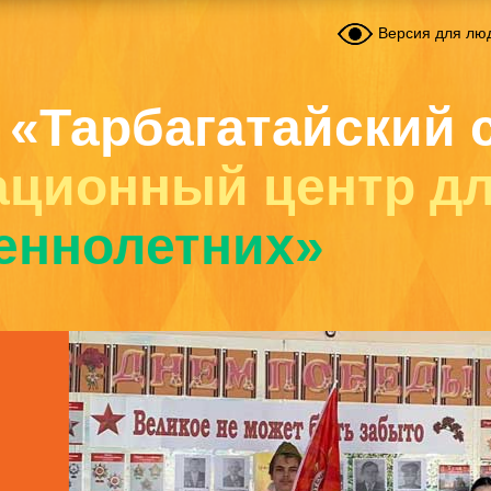
Версия для лю
 «Тарбагатайский 
ационный центр д
еннолетних»