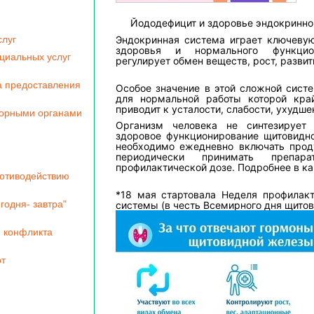
️ Йододефицит и здоровье эндокринно
слуг
Эндокринная система играет ключеву
здоровья и нормального функцио
циальных услуг
регулирует обмен веществ, рост, развит
а предоставления
Особое значение в этой сложной сист
для нормальной работы которой кра
приводит к усталости, слабости, ухудше
зорными органами
Организм человека не синтезирует
здоровое функционирование щитовидно
необходимо ежедневно включать прод
периодически принимать препа
профилактической дозе. Подробнее в к
ротиводействию
*18 мая стартовала Неделя профилакт
годня- завтра"
системы (в честь Всемирного дня щито
 конфликта
от