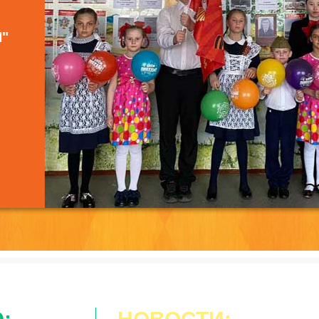
О
 СРЦН"