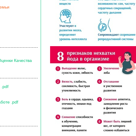
семьи
Оценки Качества
.pdf
боте .pdf