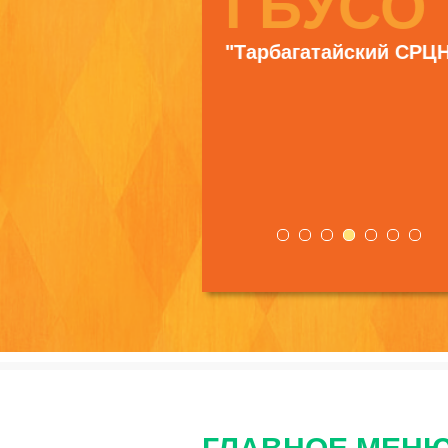
ГБУС
"Тарбагатайский