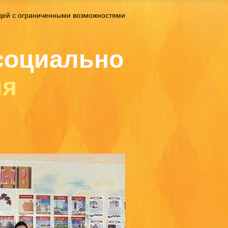
дей с ограниченными возможностями
социально
ля