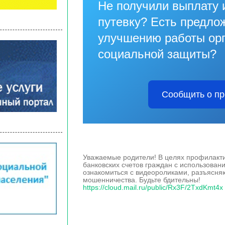
Не получили выплату 
путевку? Есть предло
улучшению работы ор
социальной защиты?
Сообщить о п
Уважаемые родители! В целях профилакти
банковских счетов граждан с использован
ознакомиться с видеороликами, разъясня
мошенничества. Будьте бдительны!
https://cloud.mail.ru/public/Rx3F/2TxdKmt4x