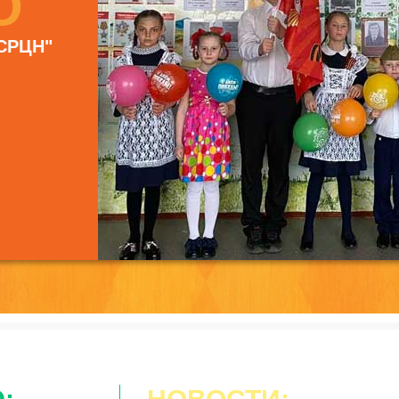
О
 СРЦН"