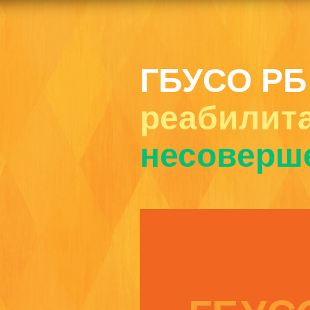
ГБУСО РБ
реабилит
несоверш