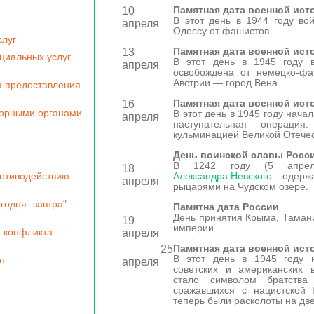
Памятная дата военной ист
10
В этот день в 1944 году во
апреля
Одессу от фашистов.
слуг
Памятная дата военной ист
13
циальных услуг
В этот день в 1945 году 
апреля
освобождена от немецко-фаш
Австрии — город Вена.
а предоставления
Памятная дата военной ист
16
зорными органами
В этот день в 1945 году нача
апреля
наступательная операци
кульминацией Великой Отече
День воинской славы Росс
В 1242 году (5 апрел
18
ротиводействию
Александра Невского
одержа
апреля
рыцарями на Чудском озере.
годня- завтра"
Памятна дата России
День принятия Крыма, Тамани
19
империи
 конфликта
апреля
Памятная дата военной ист
25
В этот день в 1945 году 
от
апреля
советских и американских 
стало символом братства
сражавшихся с нацистской 
теперь были расколоты на дв