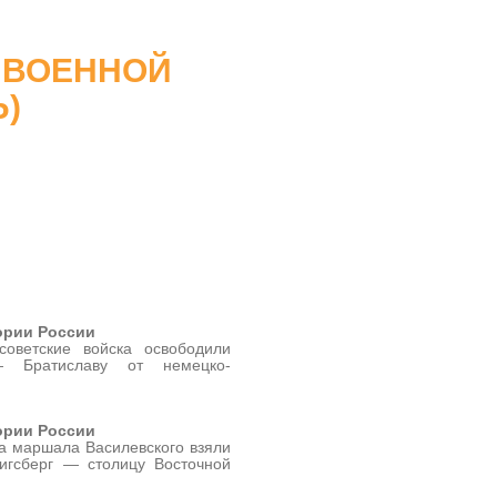
 ВОЕННОЙ
Ь)
ории России
оветские войска освободили
— Братиславу от немецко-
ории России
ка маршала Василевского взяли
игсберг — столицу Восточной