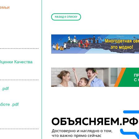
семьи
НАЗАД К СПИСКУ
Оценки Качества
.pdf
боте .pdf