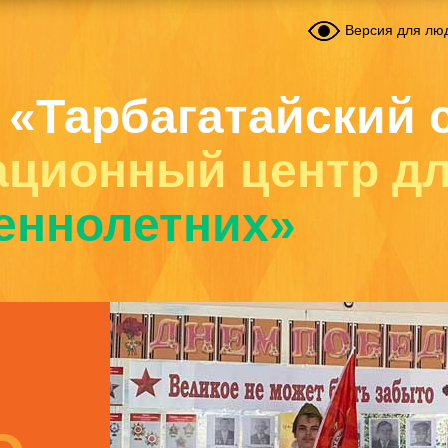
Версия для лю
 «Тарбагатайский 
ационный центр д
еннолетних»