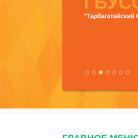
ГБУС
"Тарбагатайский