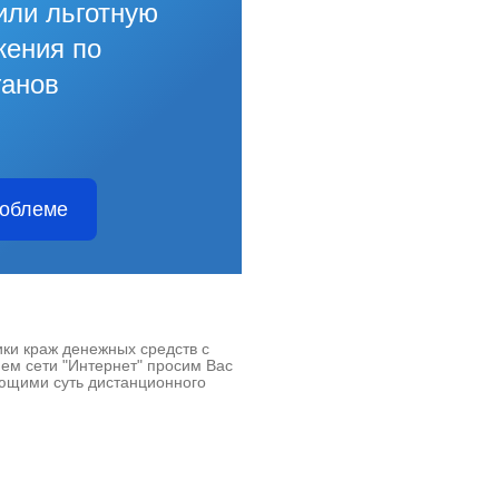
или льготную
жения по
ганов
роблеме
ки краж денежных средств с
ием сети "Интернет" просим Вас
ющими суть дистанционного