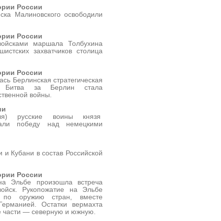
ории России
йска Малиновского освободили
ории России
войсками маршала Толбухина
истских захватчиков столица
ории России
лась Берлинская стратегическая
я. Битва за Берлин стала
ственной войны.
ии
я) русские воины князя
ли победу над немецкими
 и Кубани в состав Российской
ории России
на Эльбе произошла встреча
войск. Рукопожатие на Эльбе
 по оружию стран, вместе
Германией. Остатки вермахта
е части — северную и южную.