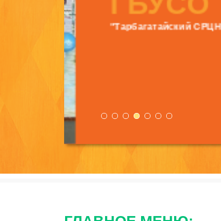
ГБУСО
"Тарбагатайский СРЦН"