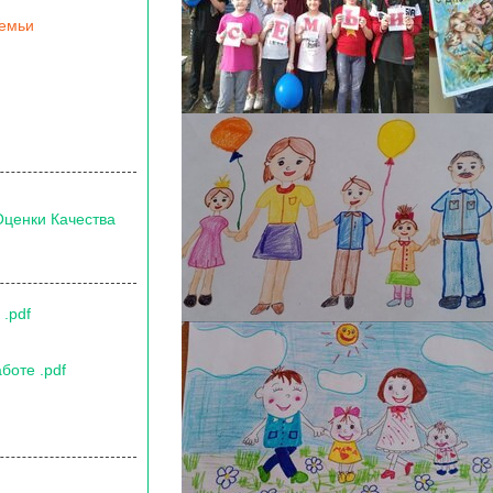
семьи
Оценки Качества
.pdf
боте .pdf