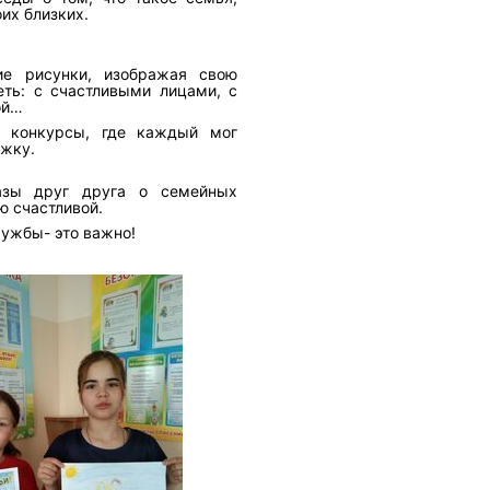
их близких.
кие рисунки, изображая свою
еть: с счастливыми лицами, с
ой…
и конкурсы, где каждый мог
ржку.
азы друг друга о семейных
ю счастливой.
ружбы- это важно!