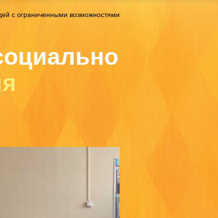
дей с ограниченными возможностями
социально
ля