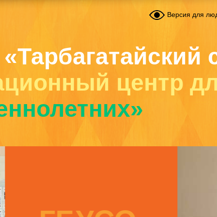
Версия для лю
 «Тарбагатайский 
ационный центр д
еннолетних»