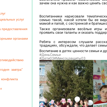
зачем она нужна и как важно ценить сво
слуг
Воспитанники нарисовали тематичес
циальных услуг
семью такой, какой хотели бы ее вид
мамой и папой, с сестренкой и братишк
Также организовали весёлые игры 
а предоставления
проявить свои таланты и оказать подде
зорными органами
Ребята с интересом слушали расск
традициях, обсуждали, что делает семь
Воспитание в детях ценности семьи и д
#ДеньСемьи
#Дети03
#Минсоцзащиты03
ротиводействию
годня- завтра"
 конфликта
от