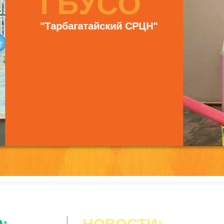
О
 СРЦН"