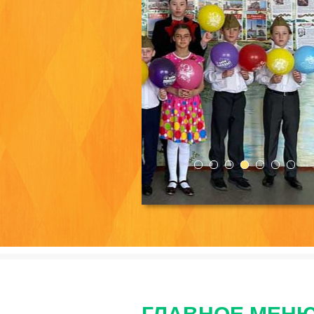
ГБУС
"Тарбагатайский