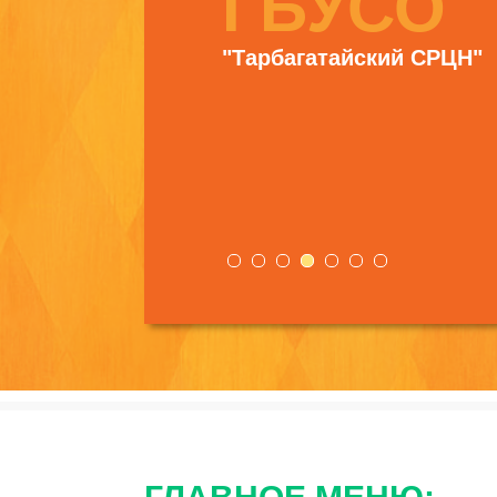
ГБУСО
"Тарбагатайский СРЦН"