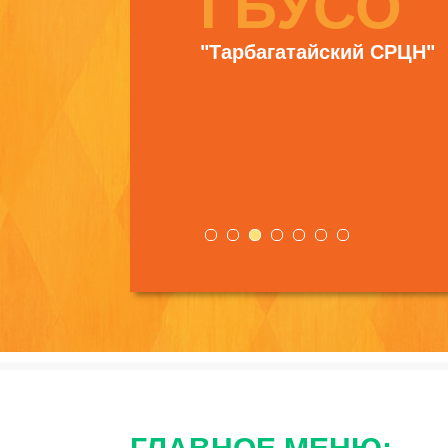
ГБУСО
"Тарбагатайский СРЦН"