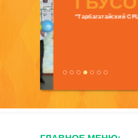
ГБУСО
"Тарбагатайский СРЦН"