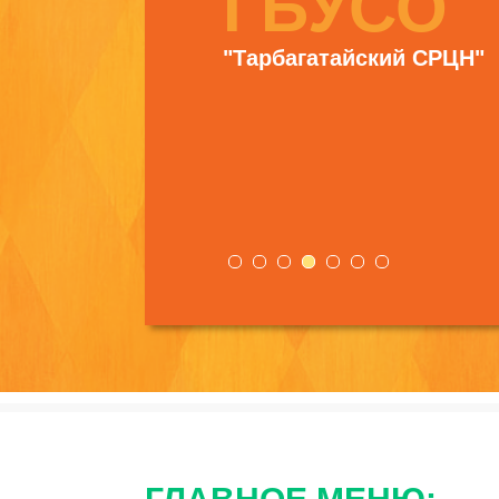
ГБУСО
"Тарбагатайский СРЦН"